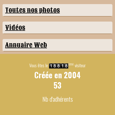
Toutes nos photos
Vidéos
Annuaire Web
ème
Vous êtes le
visiteur
Créée en
2004
53
Nb d'adhérents