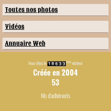
Toutes nos photos
Vidéos
Annuaire Web
ème
Vous êtes le
visiteur
Créée en
2004
53
Nb d'adhérents