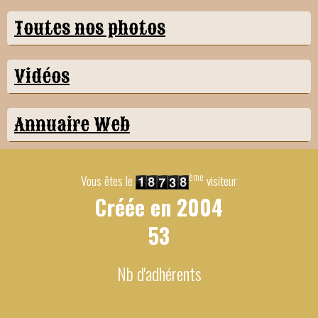
Toutes nos photos
Vidéos
Annuaire Web
ème
Vous êtes le
visiteur
Créée en
2004
53
Nb d'adhérents