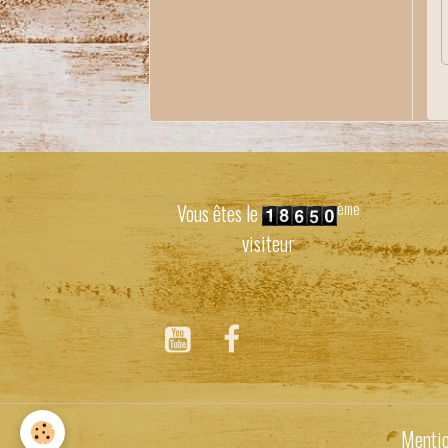
ème
Vous êtes le
visiteur
Mentio