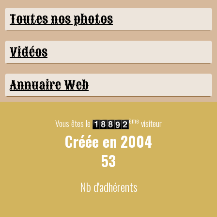
Toutes nos photos
Vidéos
Annuaire Web
ème
Vous êtes le
visiteur
Créée en
2004
53
Nb d'adhérents