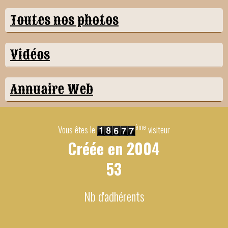
Toutes nos photos
Vidéos
Annuaire Web
ème
Vous êtes le
visiteur
Créée en
2004
53
Nb d'adhérents