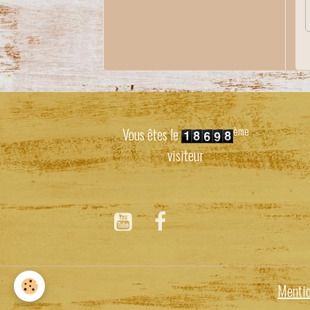
ème
Vous êtes le
visiteur
Mentio