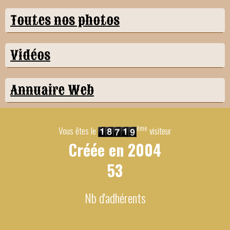
Toutes nos photos
Vidéos
Annuaire Web
ème
Vous êtes le
visiteur
Créée en
2004
53
Nb d'adhérents