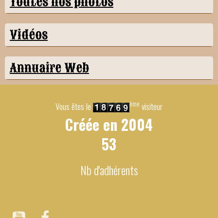
Toutes nos photos
Vidéos
Annuaire Web
ème
Vous êtes le
visiteur
Créée en
2004
53
Nb d'adhérents