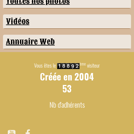
Toutes nos photos
Vidéos
Annuaire Web
ème
Vous êtes le
visiteur
Créée en
2004
53
Nb d'adhérents