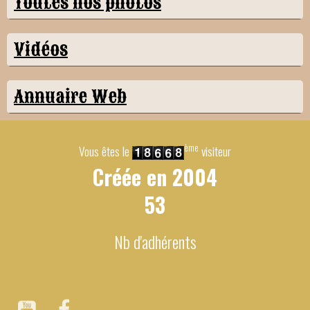
Toutes nos photos
Vidéos
Annuaire Web
ème
Vous êtes le
visiteur
Créée en
2004
53
Nb d'adhérents