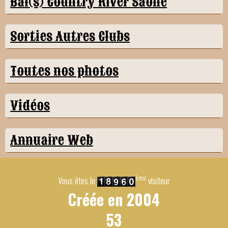
Bal(s) Country River Saône
Sorties Autres Clubs
Toutes nos photos
Vidéos
Annuaire Web
ème
Vous êtes le
visiteur
Créée en
2004
53