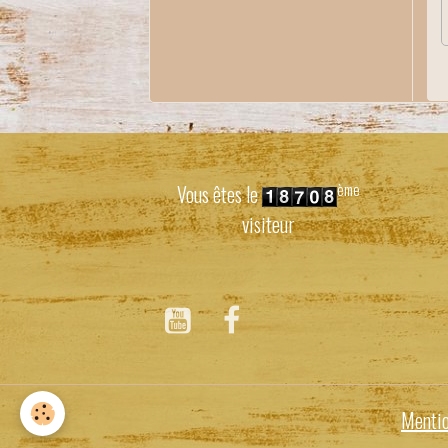
ème
Vous êtes le
visiteur
Mentio