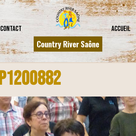
CONTACT
Accueil
Country River Saône
P1200882