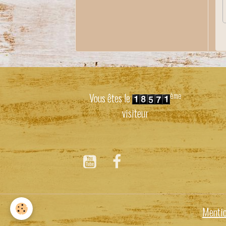
ème
Vous êtes le
visiteur
Mentio