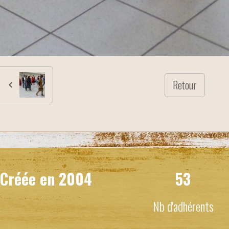
Retour
Créée en
2004
53
Nb d'adhérents