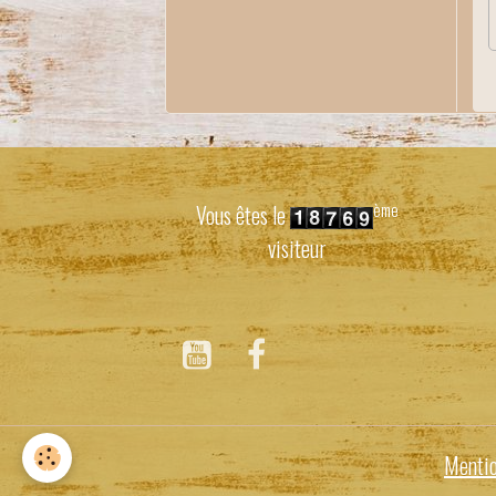
ème
Vous êtes le
visiteur
Mentio