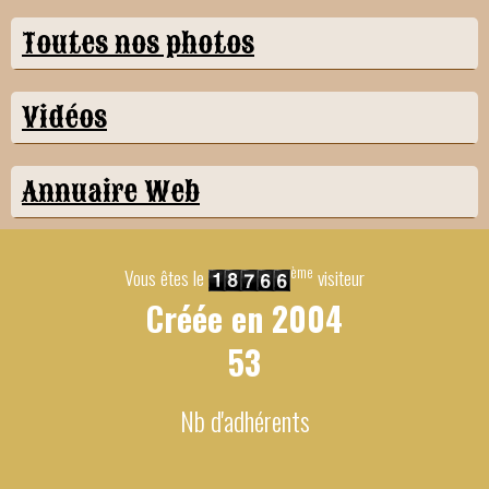
Toutes nos photos
Vidéos
Annuaire Web
ème
Vous êtes le
visiteur
Créée en
2004
53
Nb d'adhérents