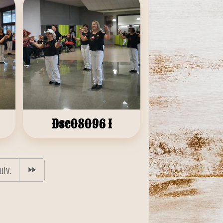
Dsc08096 1
uiv.