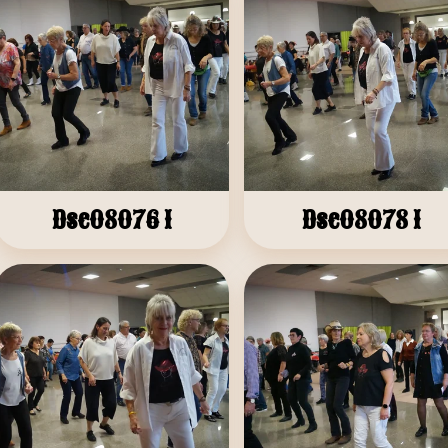
Dsc08076 1
Dsc08078 1