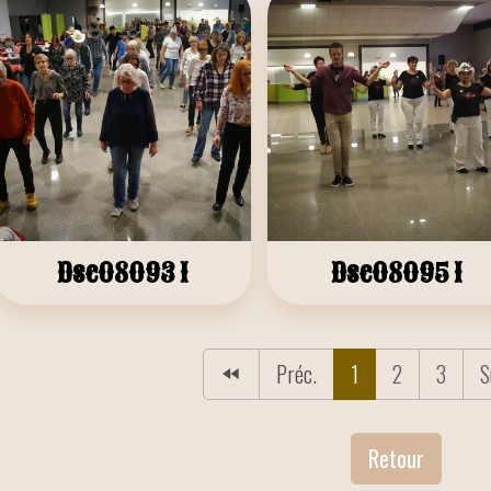
Dsc08093 1
Dsc08095 1
Préc.
1
2
3
S
Retour