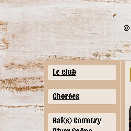
Le club
Chorées
Bal(s) Country