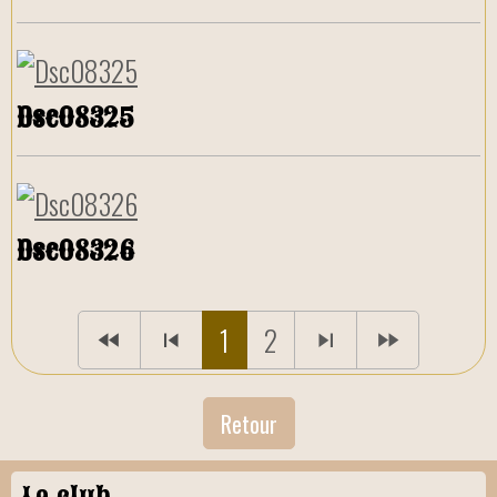
Dsc08325
Dsc08326
1
2
Retour