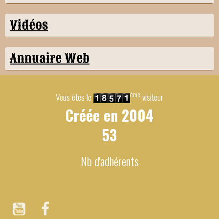
Vidéos
Annuaire Web
ème
Vous êtes le
visiteur
Créée en
2004
53
Nb d'adhérents