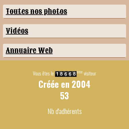
Toutes nos photos
Vidéos
Annuaire Web
ème
Vous êtes le
visiteur
Créée en
2004
53
Nb d'adhérents