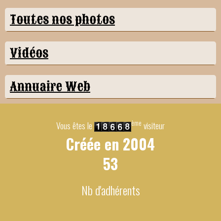
Toutes nos photos
Vidéos
Annuaire Web
ème
Vous êtes le
visiteur
Créée en
2004
53
Nb d'adhérents