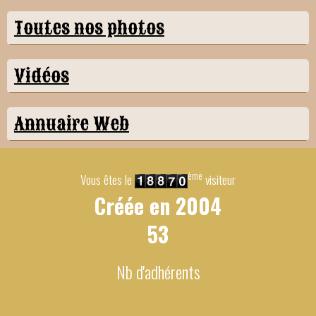
Toutes nos photos
Vidéos
Annuaire Web
ème
Vous êtes le
visiteur
Créée en
2004
53
Nb d'adhérents