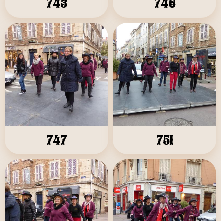
743
746
747
751