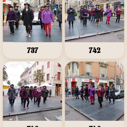
737
742