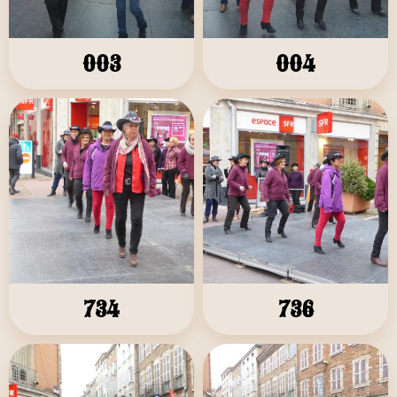
003
004
734
736