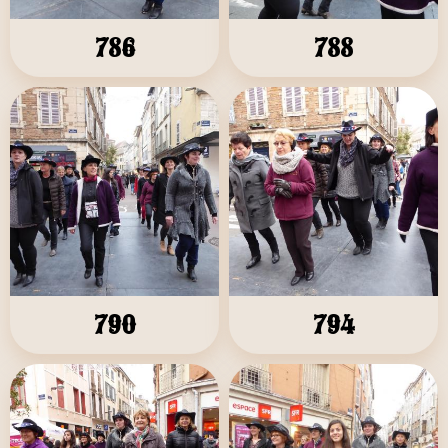
786
788
790
794