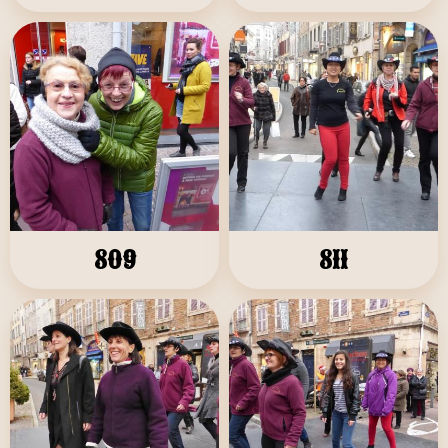
809
811