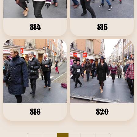
814
815
816
820