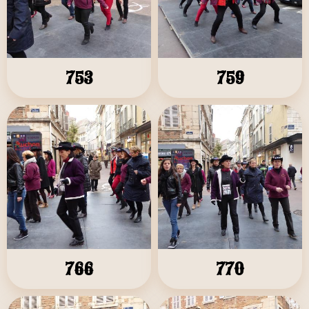
753
759
766
770