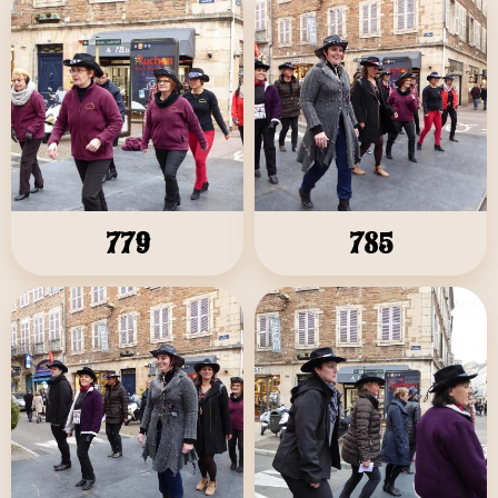
779
785