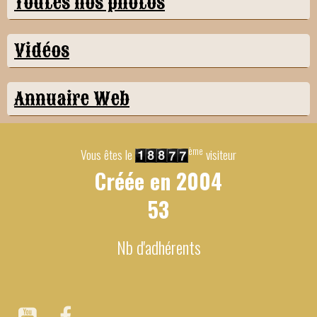
Toutes nos photos
Vidéos
Annuaire Web
ème
Vous êtes le
visiteur
Créée en
2004
53
Nb d'adhérents