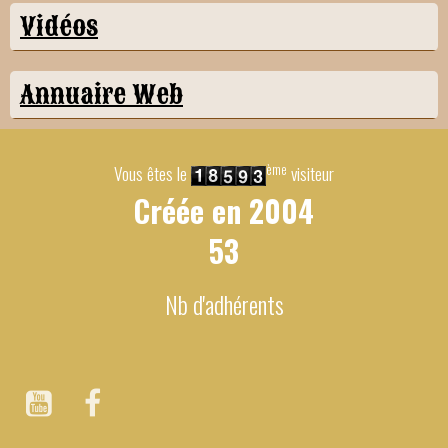
Vidéos
Annuaire Web
ème
Vous êtes le
visiteur
Créée en
2004
53
Nb d'adhérents