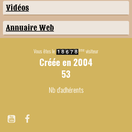
Vidéos
Annuaire Web
ème
Vous êtes le
visiteur
Créée en
2004
53
Nb d'adhérents