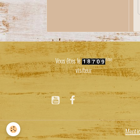
ème
Vous êtes le
visiteur
Mentio