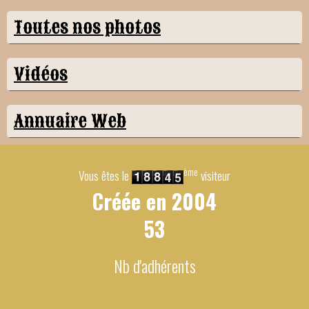
Toutes nos photos
Vidéos
Annuaire Web
ème
Vous êtes le
visiteur
Créée en
2004
53
Nb d'adhérents