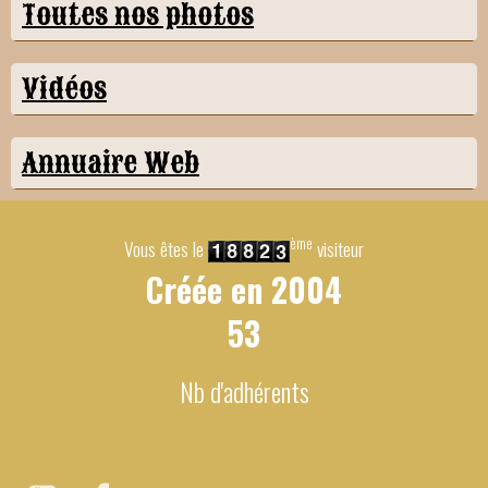
Toutes nos photos
Vidéos
Annuaire Web
ème
Vous êtes le
visiteur
Créée en
2004
53
Nb d'adhérents