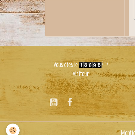
ème
Vous êtes le
visiteur
Mentio