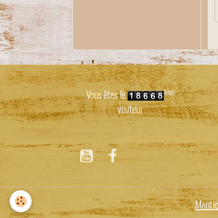
ème
Vous êtes le
visiteur
Mentio